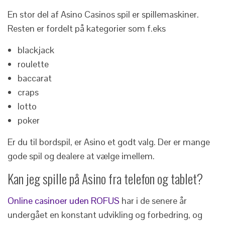
En stor del af Asino Casinos spil er spillemaskiner.
Resten er fordelt på kategorier som f.eks
blackjack
roulette
baccarat
craps
lotto
poker
Er du til bordspil, er Asino et godt valg. Der er mange
gode spil og dealere at vælge imellem.
Kan jeg spille på Asino fra telefon og tablet?
Online casinoer uden ROFUS
har i de senere år
undergået en konstant udvikling og forbedring, og