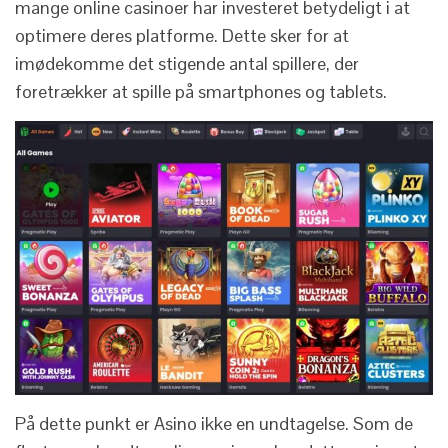
mange online casinoer har investeret betydeligt i at
optimere deres platforme. Dette sker for at
imødekomme det stigende antal spillere, der
foretrækker at spille på smartphones og tablets.
På dette punkt er Asino ikke en undtagelse. Som de