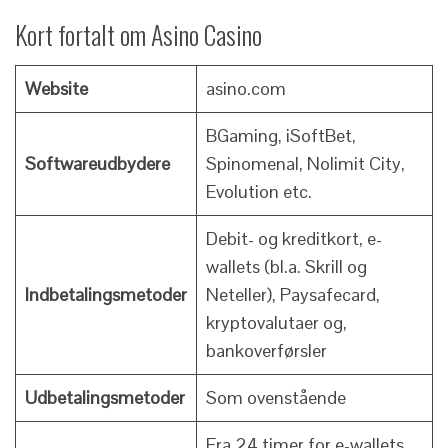
Kort fortalt om Asino Casino
Website
asino.com
BGaming, iSoftBet,
Softwareudbydere
Spinomenal, Nolimit City,
Evolution etc.
Debit- og kreditkort, e-
wallets (bl.a. Skrill og
Indbetalingsmetoder
Neteller), Paysafecard,
kryptovalutaer og,
bankoverførsler
Udbetalingsmetoder
Som ovenstående
Fra 24 timer for e-wallets