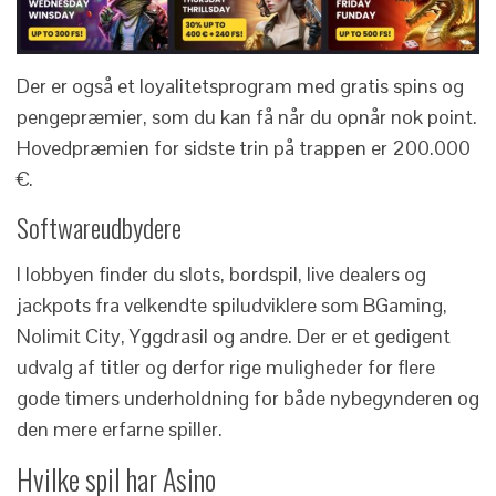
Der er også et loyalitetsprogram med gratis spins og
pengepræmier, som du kan få når du opnår nok point.
Hovedpræmien for sidste trin på trappen er 200.000
€.
Softwareudbydere
I lobbyen finder du slots, bordspil, live dealers og
jackpots fra velkendte spiludviklere som BGaming,
Nolimit City, Yggdrasil og andre. Der er et gedigent
udvalg af titler og derfor rige muligheder for flere
gode timers underholdning for både nybegynderen og
den mere erfarne spiller.
Hvilke spil har Asino