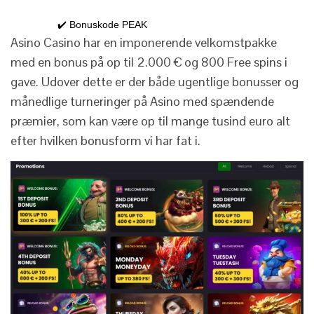
✔️ Bonuskode PEAK
Asino Casino har en imponerende velkomstpakke
med en bonus på op til 2.000 € og 800 Free spins i
gave. Udover dette er der både ugentlige bonusser og
månedlige turneringer på Asino med spændende
præmier, som kan være op til mange tusind euro alt
efter hvilken bonusform vi har fat i.