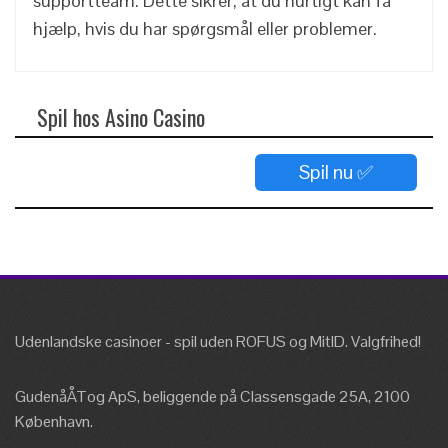
supportteam. Dette sikrer, at du hurtigt kan få
hjælp, hvis du har spørgsmål eller problemer.
Spil hos Asino Casino
Spil nu ✅
Udenlandske casinoer
- spil uden ROFUS og MitID. Valgfrihed!
GudenåÅTog ApS, beliggende på Classensgade 25A, 2100
København.