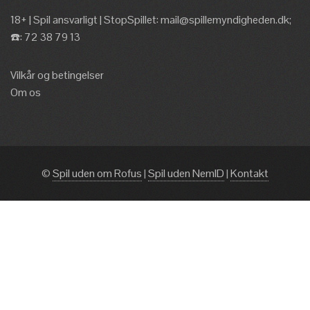
18+ | Spil ansvarligt | StopSpillet:
mail@spillemyndigheden.dk
;
☎️: 72 38 79 13
Vilkår og betingelser
Om os
©
Spil uden om Rofus
|
Spil uden NemID
|
Kontakt