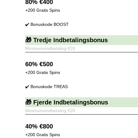
80% €400
+200 Gratis Spins
✔️ Bonuskode BOOST
🎁 Tredje Indbetalingsbonus
Minimumsindbetaling €20
60% €500
+200 Gratis Spins
✔️ Bonuskode TREAS
🎁 Fjerde Indbetalingsbonus
Minimumsindbetaling €20
40% €800
+200 Gratis Spins