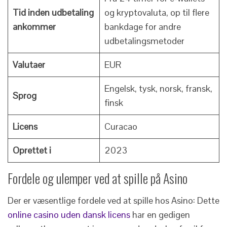
Tid inden udbetaling
og kryptovaluta, op til flere
ankommer
bankdage for andre
udbetalingsmetoder
Valutaer
EUR
Engelsk, tysk, norsk, fransk,
Sprog
finsk
Licens
Curacao
Oprettet i
2023
Fordele og ulemper ved at spille på Asino
Der er væsentlige fordele ved at spille hos Asino: Dette
online casino uden dansk licens
har en gedigen