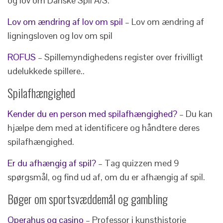
og lov om Danske Spil A/S.
Lov om ændring af lov om spil
– Lov om ændring af
ligningsloven og lov om spil
ROFUS
– Spillemyndighedens register over frivilligt
udelukkede spillere..
Spilafhængighed
Kender du en person med spilafhængighed?
– Du kan
hjælpe dem med at identificere og håndtere deres
spilafhængighed.
Er du afhængig af spil?
– Tag quizzen med 9
spørgsmål, og find ud af, om du er afhængig af spil.
Bøger om sportsvæddemål og gambling
Operahus og casino
– Professor i kunsthistorie