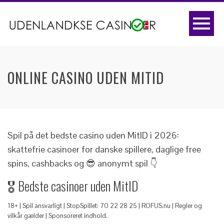
ONLINE CASINO UDEN MITID
Spil på det bedste casino uden MitID i 2026:
skattefrie casinoer for danske spillere, daglige free
spins, cashbacks og 😎 anonymt spil 👇
🎖 Bedste casinoer uden MitID
18+ | Spil ansvarligt | StopSpillet: 70 22 28 25 | ROFUS.nu | Regler og
vilkår gælder | Sponsoreret indhold.