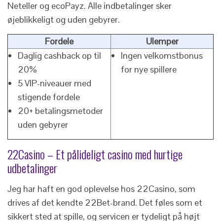
Neteller og ecoPayz. Alle indbetalinger sker
øjeblikkeligt og uden gebyrer.
Fordele
Ulemper
Daglig cashback op til
Ingen velkomstbonus
20%
for nye spillere
5 VIP-niveauer med
stigende fordele
20+ betalingsmetoder
uden gebyrer
22Casino – Et pålideligt casino med hurtige
udbetalinger
Jeg har haft en god oplevelse hos 22Casino, som
drives af det kendte 22Bet-brand. Det føles som et
sikkert sted at spille, og servicen er tydeligt på højt