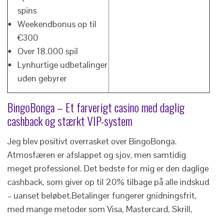
spins
Weekendbonus op til
€300
Over 18.000 spil
Lynhurtige udbetalinger
uden gebyrer
BingoBonga – Et farverigt casino med daglig
cashback og stærkt VIP-system
Jeg blev positivt overrasket over BingoBonga.
Atmosfæren er afslappet og sjov, men samtidig
meget professionel. Det bedste for mig er den daglige
cashback, som giver op til 20% tilbage på alle indskud
– uanset beløbet.Betalinger fungerer gnidningsfrit,
med mange metoder som Visa, Mastercard, Skrill,