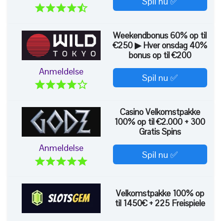
Spil nu ✅
Weekendbonus 60% op til
€250 ▶︎ Hver onsdag 40%
bonus op til €200
Anmeldelse
Spil nu ✅
Casino Velkomstpakke
100% op til €2.000 + 300
Gratis Spins
Anmeldelse
Spil nu ✅
Velkomstpakke 100% op
til 1450€ + 225 Freispiele