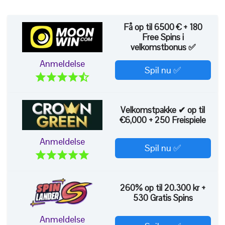
Få op til 6500 € + 180
Free Spins i
velkomstbonus ✅
Anmeldelse
Spil nu ✅
Velkomstpakke ✔ op til
€6,000 + 250 Freispiele
Anmeldelse
Spil nu ✅
260% op til 20.300 kr +
530 Gratis Spins
Anmeldelse