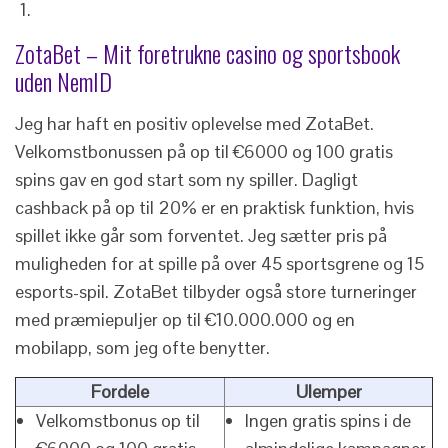
ZotaBet – Mit foretrukne casino og sportsbook
uden NemID
Jeg har haft en positiv oplevelse med ZotaBet.
Velkomstbonussen på op til €6000 og 100 gratis
spins gav en god start som ny spiller. Dagligt
cashback på op til 20% er en praktisk funktion, hvis
spillet ikke går som forventet. Jeg sætter pris på
muligheden for at spille på over 45 sportsgrene og 15
esports-spil. ZotaBet tilbyder også store turneringer
med præmiepuljer op til €10.000.000 og en
mobilapp, som jeg ofte benytter.
Fordele
Ulemper
Velkomstbonus op til
Ingen gratis spins i de