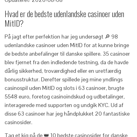
Hvad er de bedste udenlandske casinoer uden
MitID?
På jagt efter perfektion har jeg undersøgt 🔎 98
udenlandske casinoer uden MitID for at kunne bringe
de bedste anbefalinger til danske spillere. 35 casinoer
blev fjernet fra den indledende testning, da de havde
dårlig sikkerhed, troværdighed eller en uretfærdig
bonusstruktur. Derefter spillede jeg mine yndlings
casinospil uden MitID og slots i 63 casinoer, brugte
5548 euro, foretog casinoindskud og udbetalinger,
interagerede med supporten og undgik KYC. Ud af
disse 63 casinoer har jeg håndplukket 20 fantastiske
casinosider.
Tag et kig på de 👑 10 bedste casinosider for danske