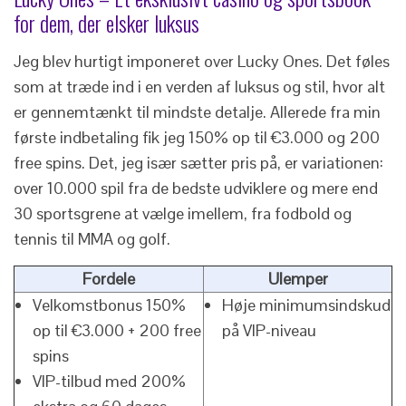
for dem, der elsker luksus
Jeg blev hurtigt imponeret over Lucky Ones. Det føles
som at træde ind i en verden af luksus og stil, hvor alt
er gennemtænkt til mindste detalje. Allerede fra min
første indbetaling fik jeg 150% op til €3.000 og 200
free spins. Det, jeg især sætter pris på, er variationen:
over 10.000 spil fra de bedste udviklere og mere end
30 sportsgrene at vælge imellem, fra fodbold og
tennis til MMA og golf.
Fordele
Ulemper
Velkomstbonus 150%
Høje minimumsindskud
op til €3.000 + 200 free
på VIP-niveau
spins
VIP-tilbud med 200%