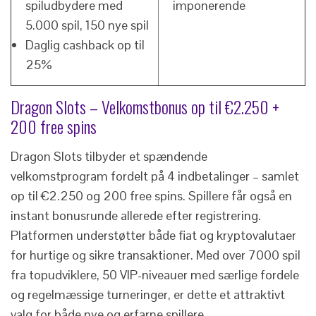
spiludbydere med
imponerende
5.000 spil, 150 nye spil
Daglig cashback op til
25%
Dragon Slots – Velkomstbonus op til €2.250 +
200 free spins
Dragon Slots tilbyder et spændende
velkomstprogram fordelt på 4 indbetalinger – samlet
op til €2.250 og 200 free spins. Spillere får også en
instant bonusrunde allerede efter registrering.
Platformen understøtter både fiat og kryptovalutaer
for hurtige og sikre transaktioner. Med over 7000 spil
fra topudviklere, 50 VIP-niveauer med særlige fordele
og regelmæssige turneringer, er dette et attraktivt
valg for både nye og erfarne spillere.