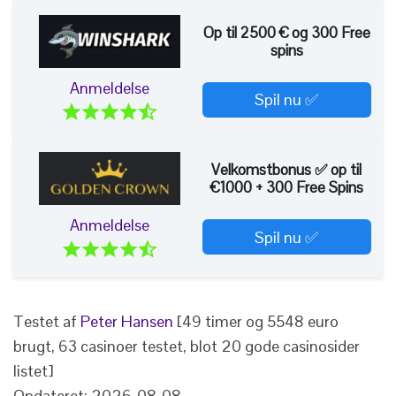
Op til 2500 € og 300 Free
spins
Anmeldelse
Spil nu ✅
Velkomstbonus ✅ op til
€1000 + 300 Free Spins
Anmeldelse
Spil nu ✅
Testet af
Peter Hansen
[49 timer og 5548 euro
brugt, 63 casinoer testet, blot 20 gode casinosider
listet]
Opdateret: 2026-08-08