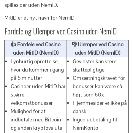
spillesider uden NemID.
MitID er et nyt navn for NemID.
Fordele og Ulemper ved Casino uden NemID
👍 Fordele ved Casino
👎 Ulemper ved Casino
uden MitID (NemID)
uden MitID (NemID)
Lynhurtig oprettelse,
Gevinster kan være
hvor du kommer i gang
skattepligtige
på 5 minutter
Omsætningskravet for
Casinoer uden MitID har
bonusser kan være så
større
højt som 60x
velkomstbonusser
Hjemmesider er ikke på
Mulighed for at
dansk
indbetale med Bitcoin
Ingen udbetaling til
og anden kryptovaluta
NemKonto